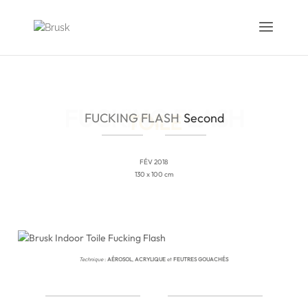
FUCKING FLASH
Second
FÉV 2018
130 x 100 cm
Technique
:
AÉROSOL
,
ACRYLIQUE
et
FEUTRES GOUACHÉS